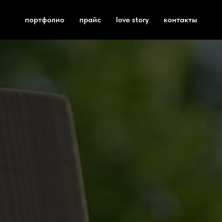
портфолио
прайс
love story
контакты